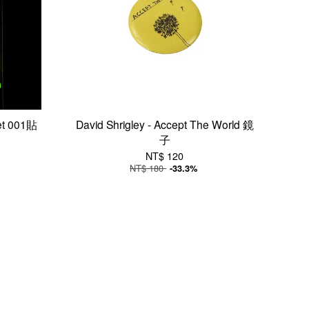
et 001貼
David Shrigley - Accept The World 鏡
子
NT$ 120
NT$ 180
-33.3%