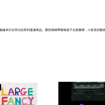
作、極盡吐槽當代藝術的人氣繪本衍生而出的系列週邊商品。厭世媽媽帶兩個孩子去逛畫廊，