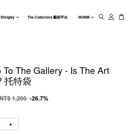
 Shrigley
The Collectors 藝術平台
NONM
To The Gallery - Is The Art
y? 托特袋
NT$ 1,200
-26.7%
+