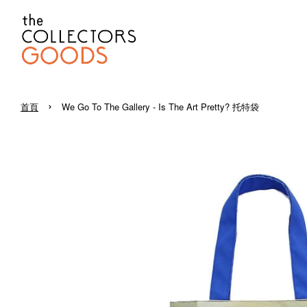
›
首頁
We Go To The Gallery - Is The Art Pretty? 托特袋