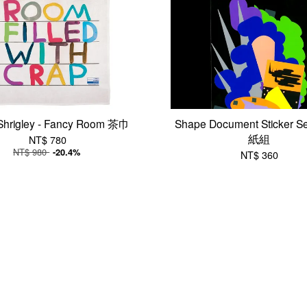
Shrigley - Fancy Room 茶巾
Shape Document Sticker S
紙組
NT$ 780
NT$ 980
-20.4%
NT$ 360