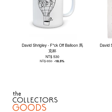
David Shrigley - F*ck Off Balloon 馬
David 
克杯
NT$ 530
NT$ 650
-18.5%