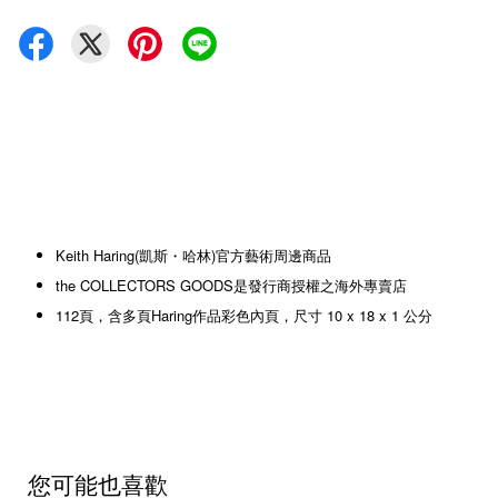
Keith Haring(凱斯・哈林)官方藝術周邊商品
the COLLECTORS GOODS是發行商授權之海外專賣店
112頁，含多頁Haring作品彩色內頁，尺寸 10 x 18 x 1 公分
您可能也喜歡