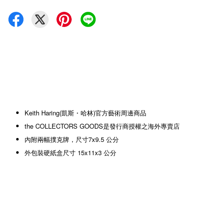
Keith Haring(凱斯・哈林)官方藝術周邊商品
the COLLECTORS GOODS是發行商授權之海外專賣店
內附兩幅撲克牌，尺寸7x9.5 公分
外包裝硬紙盒尺寸 15x11x3 公分