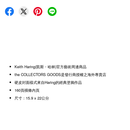
Keith Haring(凱斯・哈林)官方藝術周邊商品
the COLLECTORS GOODS是發行商授權之海外專賣店
硬皮封面樣式來自Haring的經典塗鴉作品
160頁橫條內頁
尺寸：15.9 x 22公分