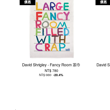
優惠
優惠
David Shrigley - Fancy Room 茶巾
David Sh
NT$ 780
NT$ 980
-20.4%