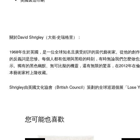
關於David Shrigley（大衛‧史瑞格里）：
1968年生於英國，是一位全球知名且廣受好評的當代藝術家。從他的創作
的反義詞是悲慘。每個人都有低潮與黑暗的時刻，有時無論我們怎麼做也無
示。獨有的黑色幽默、無可比擬的機靈，還有無限的驚喜，在2012年在倫敦（Hayw
本藝術家村上隆收藏。
Shrigley由英國文化協會（British Council）策劃的全球巡迴個展「
您可能也喜歡