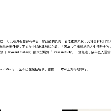
裡，可以看見有趣卻有帶著一絲殘酷的真實，看似稚氣未脫，其實是對於日常最精
法改變什麼，不如從中找出其幽默之處。「因為少了幽默感的人生是悲慘的，而笑的
ard Gallery）的大型展覽「Brain Activity」一覽無遺，隔年也入選
Lose Your Mind」，至今已在包括智利、首爾、日本和上海等地舉行。