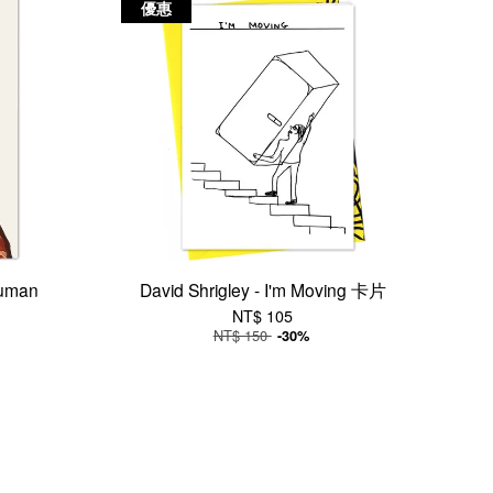
優惠
Human
David Shrigley - I'm Moving 卡片
NT$ 105
NT$ 150
-30%