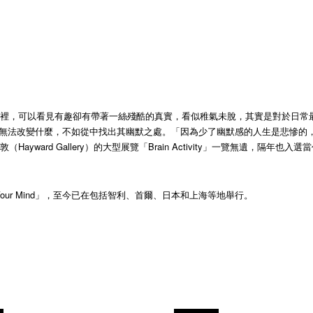
裡，可以看見有趣卻有帶著一絲殘酷的真實，看似稚氣未脫，其實是對於日常最精
法改變什麼，不如從中找出其幽默之處。「因為少了幽默感的人生是悲慘的，而笑的
ard Gallery）的大型展覽「Brain Activity」一覽無遺，隔年也入選
Lose Your Mind」，至今已在包括智利、首爾、日本和上海等地舉行。