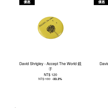
優惠
優惠
David Shrigley - Accept The World 鏡
Dav
子
NT$ 120
NT$ 180
-33.3%