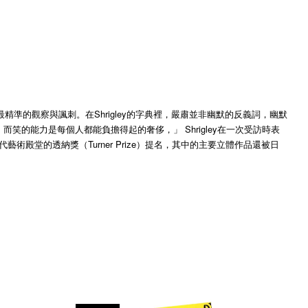
準的觀察與諷刺。在Shrigley的字典裡，嚴肅並非幽默的反義詞，幽默
能力是每個人都能負擔得起的奢侈，」 Shrigley在一次受訪時表
當代藝術殿堂的透納獎（Turner Prize）提名，其中的主要立體作品還被日