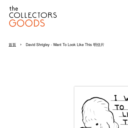
›
首頁
David Shrigley - Want To Look Like This 明信片