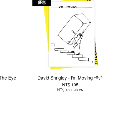
優惠
s The Eye
David Shrigley - I'm Moving 卡片
NT$ 105
NT$ 150
-30%