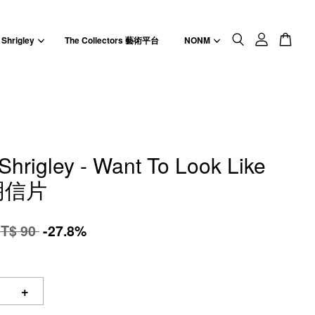
 Shrigley
The Collectors 藝術平台
NONM
Shrigley - Want To Look Like
 明信片
T$ 90
-27.8%
+