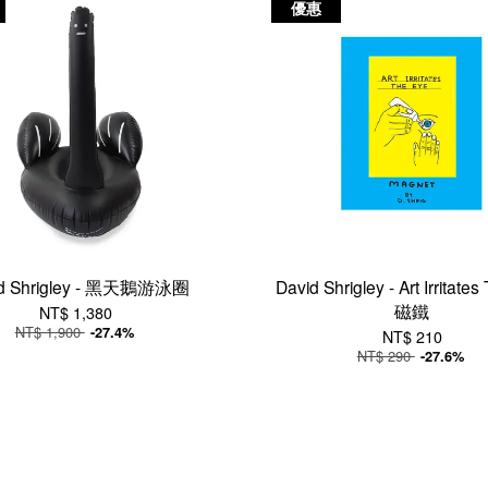
優惠
id Shrigley - 黑天鵝游泳圈
David Shrigley - Art Irritate
磁鐵
NT$ 1,380
NT$ 1,900
-27.4%
NT$ 210
NT$ 290
-27.6%