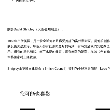
關於David Shrigley（大衛‧史瑞格里）：
1968年生於英國，是一位全球知名且廣受好評的當代藝術家。從他的創作
的反義詞是悲慘。每個人都有低潮與黑暗的時刻，有時無論我們怎麼做也無
示。獨有的黑色幽默、無可比擬的機靈，還有無限的驚喜，在2012年在倫敦（Hayw
本藝術家村上隆收藏。
Shrigley由英國文化協會（British Council）策劃的全球巡迴個展「
您可能也喜歡