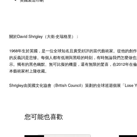
關於David Shrigley（大衛‧史瑞格里）：
1968年生於英國，是一位全球知名且廣受好評的當代藝術家。從他的創作
的反義詞是悲慘。每個人都有低潮與黑暗的時刻，有時無論我們怎麼做也無
示。獨有的黑色幽默、無可比擬的機靈，還有無限的驚喜，在2012年在倫敦（Hayw
本藝術家村上隆收藏。
Shrigley由英國文化協會（British Council）策劃的全球巡迴個展「
您可能也喜歡