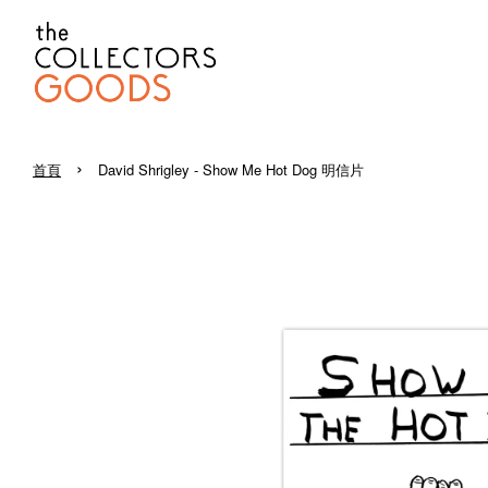
›
首頁
David Shrigley - Show Me Hot Dog 明信片