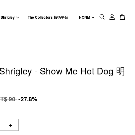
 Shrigley
The Collectors 藝術平台
NONM
 Shrigley - Show Me Hot Dog 明
T$ 90
-27.8%
+