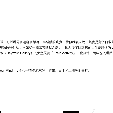
裡，可以看見有趣卻有帶著一絲殘酷的真實，看似稚氣未脫，其實是對於日常最精
法改變什麼，不如從中找出其幽默之處。「因為少了幽默感的人生是悲慘的，而笑的
ard Gallery）的大型展覽「Brain Activity」一覽無遺，隔年也入選
Lose Your Mind」，至今已在包括智利、首爾、日本和上海等地舉行。