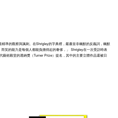
準的觀察與諷刺。在Shrigley的字典裡，嚴肅並非幽默的反義詞，幽默
能力是每個人都能負擔得起的奢侈，」 Shrigley在一次受訪時表
當代藝術殿堂的透納獎（Turner Prize）提名，其中的主要立體作品還被日