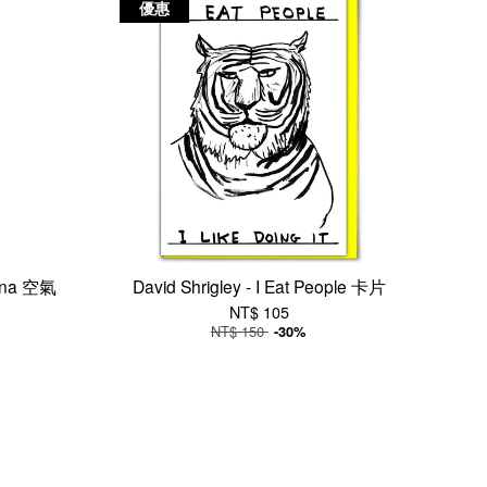
優惠
nana 空氣
David Shrigley - I Eat People 卡片
NT$ 105
NT$ 150
-30%