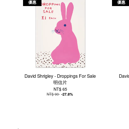
優惠
優惠
David Shrigley - Droppings For Sale
Dav
明信片
NT$ 65
NT$ 90
-27.8%