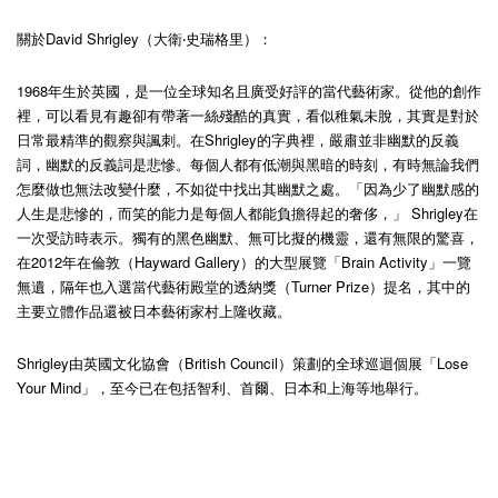
關於David Shrigley（大衛‧史瑞格里）：
1968年生於英國，是一位全球知名且廣受好評的當代藝術家。從他的創作
裡，可以看見有趣卻有帶著一絲殘酷的真實，看似稚氣未脫，其實是對於
日常最精準的觀察與諷刺。在Shrigley的字典裡，嚴肅並非幽默的反義
詞，幽默的反義詞是悲慘。每個人都有低潮與黑暗的時刻，有時無論我們
怎麼做也無法改變什麼，不如從中找出其幽默之處。「因為少了幽默感的
人生是悲慘的，而笑的能力是每個人都能負擔得起的奢侈，」 Shrigley在
一次受訪時表示。獨有的黑色幽默、無可比擬的機靈，還有無限的驚喜，
在2012年在倫敦（Hayward Gallery）的大型展覽「Brain Activity」一覽
無遺，隔年也入選當代藝術殿堂的透納獎（Turner Prize）提名，其中的
主要立體作品還被日本藝術家村上隆收藏。
Shrigley由英國文化協會（British Council）策劃的全球巡迴個展「Lose
Your Mind」，至今已在包括智利、首爾、日本和上海等地舉行。