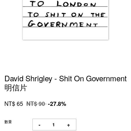
David Shrigley - Shit On Government
明信片
NT$ 65
NT$ 90
-27.8%
數量
-
+