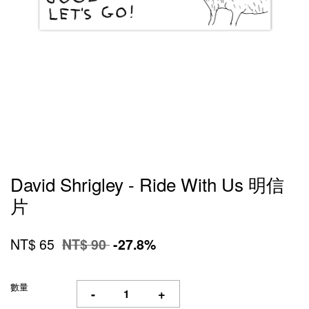
David Shrigley - Ride With Us 明信
片
NT$ 65
NT$ 90
-27.8%
數量
-
+