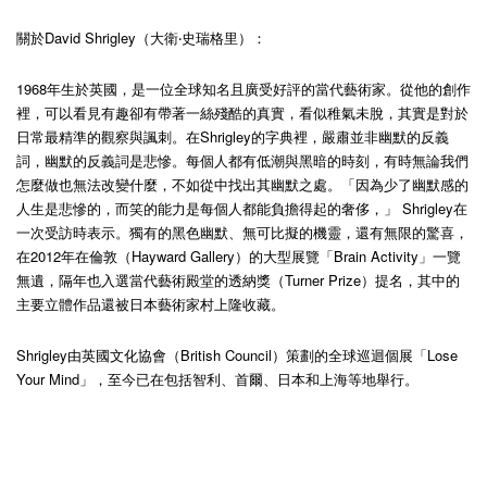
關於David Shrigley（大衛‧史瑞格里）：
1968年生於英國，是一位全球知名且廣受好評的當代藝術家。從他的創作
裡，可以看見有趣卻有帶著一絲殘酷的真實，看似稚氣未脫，其實是對於
日常最精準的觀察與諷刺。在Shrigley的字典裡，嚴肅並非幽默的反義
詞，幽默的反義詞是悲慘。每個人都有低潮與黑暗的時刻，有時無論我們
怎麼做也無法改變什麼，不如從中找出其幽默之處。「因為少了幽默感的
人生是悲慘的，而笑的能力是每個人都能負擔得起的奢侈，」 Shrigley在
一次受訪時表示。獨有的黑色幽默、無可比擬的機靈，還有無限的驚喜，
在2012年在倫敦（Hayward Gallery）的大型展覽「Brain Activity」一覽
無遺，隔年也入選當代藝術殿堂的透納獎（Turner Prize）提名，其中的
主要立體作品還被日本藝術家村上隆收藏。
Shrigley由英國文化協會（British Council）策劃的全球巡迴個展「Lose
Your Mind」，至今已在包括智利、首爾、日本和上海等地舉行。