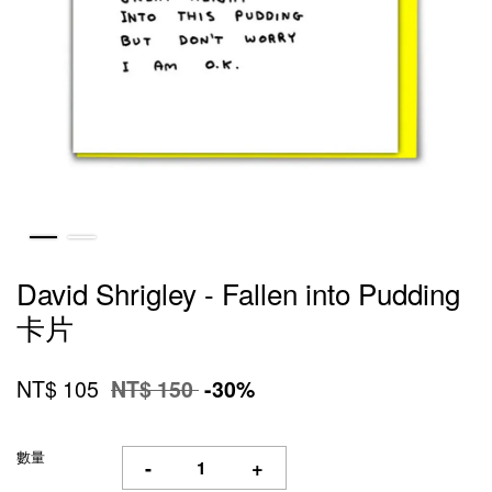
David Shrigley - Fallen into Pudding
卡片
NT$ 105
NT$ 150
-30%
數量
-
+