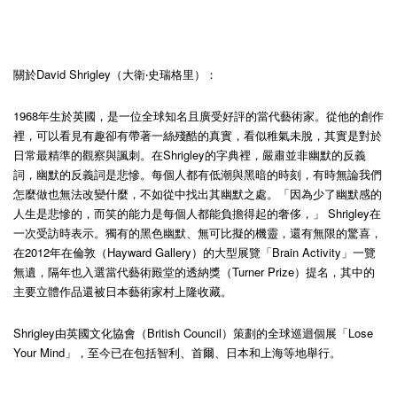
關於David Shrigley（大衛‧史瑞格里）：
1968年生於英國，是一位全球知名且廣受好評的當代藝術家。從他的創作
裡，可以看見有趣卻有帶著一絲殘酷的真實，看似稚氣未脫，其實是對於
日常最精準的觀察與諷刺。在Shrigley的字典裡，嚴肅並非幽默的反義
詞，幽默的反義詞是悲慘。每個人都有低潮與黑暗的時刻，有時無論我們
怎麼做也無法改變什麼，不如從中找出其幽默之處。「因為少了幽默感的
人生是悲慘的，而笑的能力是每個人都能負擔得起的奢侈，」 Shrigley在
一次受訪時表示。獨有的黑色幽默、無可比擬的機靈，還有無限的驚喜，
在2012年在倫敦（Hayward Gallery）的大型展覽「Brain Activity」一覽
無遺，隔年也入選當代藝術殿堂的透納獎（Turner Prize）提名，其中的
主要立體作品還被日本藝術家村上隆收藏。
Shrigley由英國文化協會（British Council）策劃的全球巡迴個展「Lose
Your Mind」，至今已在包括智利、首爾、日本和上海等地舉行。