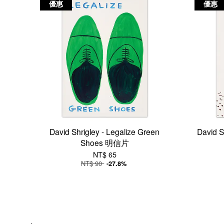
優惠
優惠
David Shrigley - Legalize Green
David S
Shoes 明信片
NT$ 65
NT$ 90
-27.8%