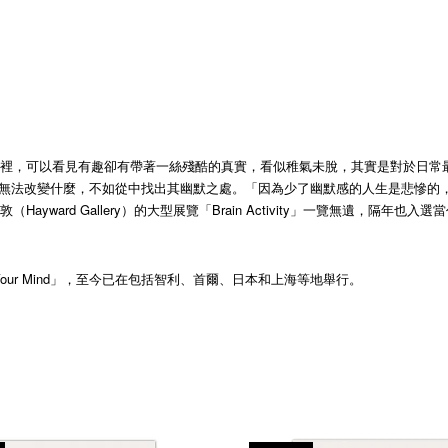
裡，可以看見有趣卻有帶著一絲殘酷的真實，看似稚氣未脫，其實是對於日常最精
法改變什麼，不如從中找出其幽默之處。「因為少了幽默感的人生是悲慘的，而笑的
ard Gallery）的大型展覽「Brain Activity」一覽無遺，隔年也入選
Lose Your Mind」，至今已在包括智利、首爾、日本和上海等地舉行。