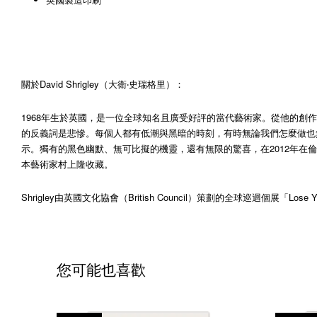
關於David Shrigley（大衛‧史瑞格里）：
1968年生於英國，是一位全球知名且廣受好評的當代藝術家。從他的創作
的反義詞是悲慘。每個人都有低潮與黑暗的時刻，有時無論我們怎麼做也無
示。獨有的黑色幽默、無可比擬的機靈，還有無限的驚喜，在2012年在倫敦（Hayw
本藝術家村上隆收藏。
Shrigley由英國文化協會（British Council）策劃的全球巡迴個展「
您可能也喜歡