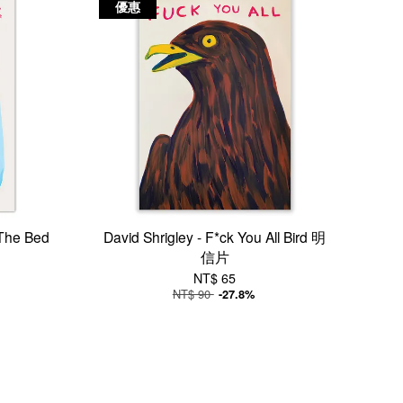
優惠
 The Bed
David Shrigley - F*ck You All Bird 明
信片
NT$ 65
NT$ 90
-27.8%