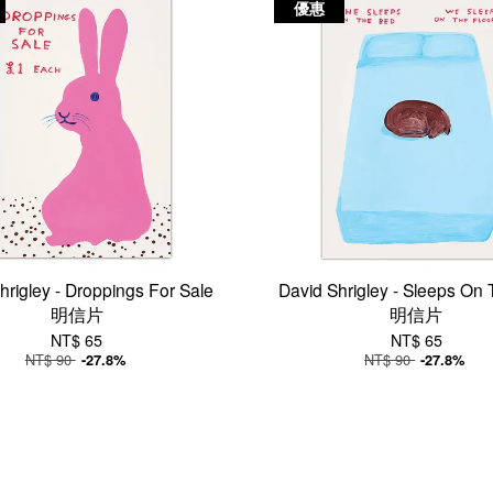
優惠
hrigley - Droppings For Sale
David Shrigley - Sleeps On
明信片
明信片
NT$ 65
NT$ 65
NT$ 90
NT$ 90
-27.8%
-27.8%