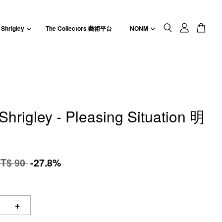
 Shrigley
The Collectors 藝術平台
NONM
Shrigley - Pleasing Situation 明
T$ 90
-27.8%
+