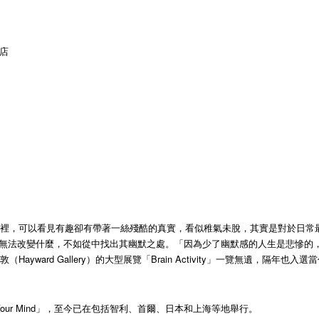
商店
裡，可以看見有趣卻有帶著一絲殘酷的真實，看似稚氣未脫，其實是對於日常最精
法改變什麼，不如從中找出其幽默之處。「因為少了幽默感的人生是悲慘的，而笑的
ard Gallery）的大型展覽「Brain Activity」一覽無遺，隔年也入選
Lose Your Mind」，至今已在包括智利、首爾、日本和上海等地舉行。