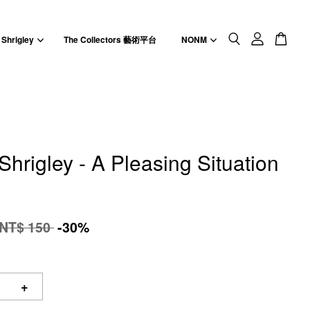
 Shrigley
The Collectors 藝術平台
NONM
Shrigley - A Pleasing Situation
NT$ 150
-30%
+