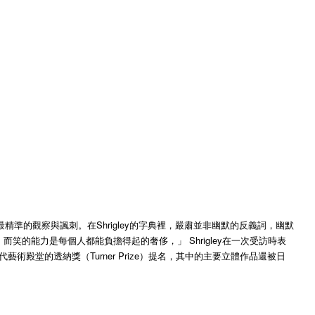
準的觀察與諷刺。在Shrigley的字典裡，嚴肅並非幽默的反義詞，幽默
能力是每個人都能負擔得起的奢侈，」 Shrigley在一次受訪時表
當代藝術殿堂的透納獎（Turner Prize）提名，其中的主要立體作品還被日