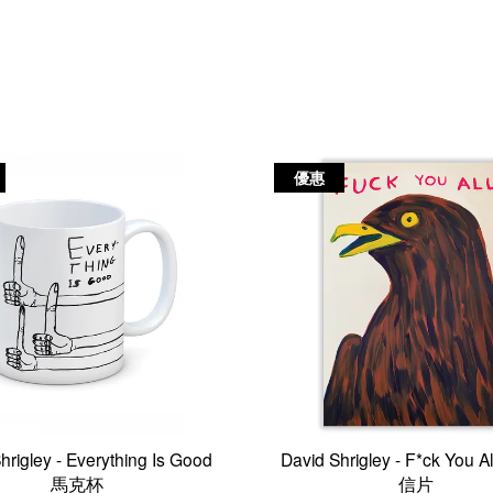
優惠
hrigley - Everything Is Good
David Shrigley - F*ck You Al
馬克杯
信片