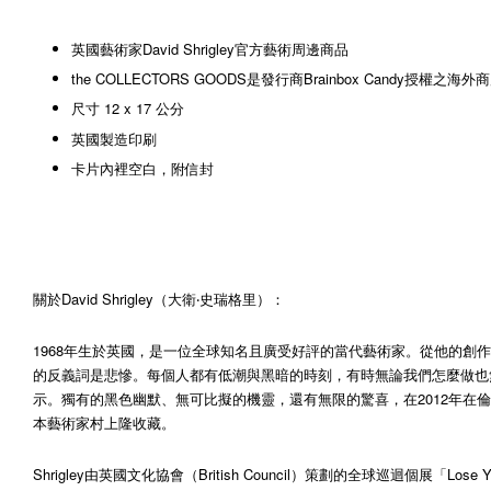
英國藝術家David Shrigley官方藝術周邊商品
the COLLECTORS GOODS是發行商Brainbox Candy授權之海外
尺寸 12 x 17 公分
英國製造印刷
卡片內裡空白，附信封
關於David Shrigley（大衛‧史瑞格里）：
1968年生於英國，是一位全球知名且廣受好評的當代藝術家。從他的創作
的反義詞是悲慘。每個人都有低潮與黑暗的時刻，有時無論我們怎麼做也無
示。獨有的黑色幽默、無可比擬的機靈，還有無限的驚喜，在2012年在倫敦（Hayw
本藝術家村上隆收藏。
Shrigley由英國文化協會（British Council）策劃的全球巡迴個展「