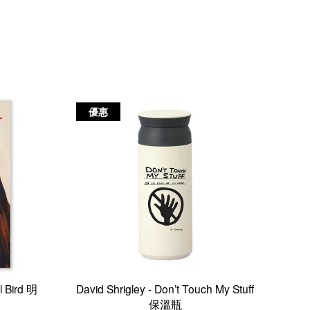
優惠
l Bird 明
David Shrigley - Don’t Touch My Stuff
保溫瓶