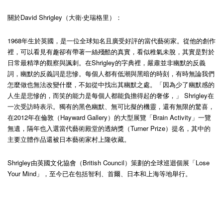
關於David Shrigley（大衛‧史瑞格里）：
1968年生於英國，是一位全球知名且廣受好評的當代藝術家。從他的創作
裡，可以看見有趣卻有帶著一絲殘酷的真實，看似稚氣未脫，其實是對於
日常最精準的觀察與諷刺。在Shrigley的字典裡，嚴肅並非幽默的反義
詞，幽默的反義詞是悲慘。每個人都有低潮與黑暗的時刻，有時無論我們
怎麼做也無法改變什麼，不如從中找出其幽默之處。「因為少了幽默感的
人生是悲慘的，而笑的能力是每個人都能負擔得起的奢侈，」 Shrigley在
一次受訪時表示。獨有的黑色幽默、無可比擬的機靈，還有無限的驚喜，
在2012年在倫敦（Hayward Gallery）的大型展覽「Brain Activity」一覽
無遺，隔年也入選當代藝術殿堂的透納獎（Turner Prize）提名，其中的
主要立體作品還被日本藝術家村上隆收藏。
Shrigley由英國文化協會（British Council）策劃的全球巡迴個展「Lose
Your Mind」，至今已在包括智利、首爾、日本和上海等地舉行。