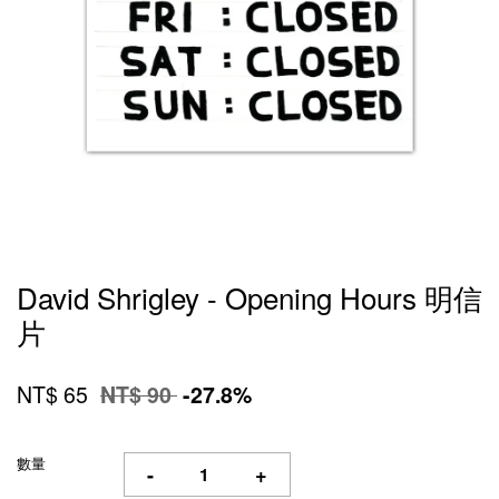
David Shrigley - Opening Hours 明信
片
NT$ 65
NT$ 90
-27.8%
數量
-
+