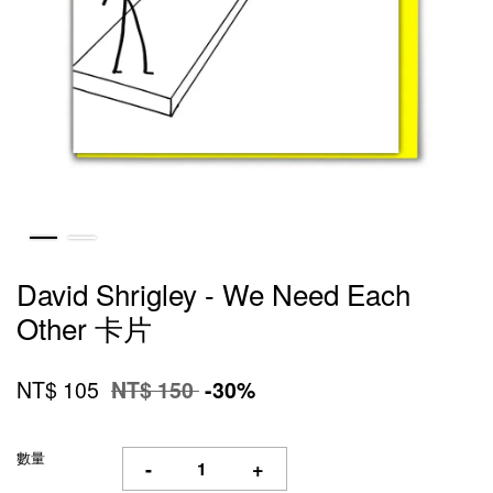
David Shrigley - We Need Each
Other 卡片
NT$ 105
NT$ 150
-30%
數量
-
+