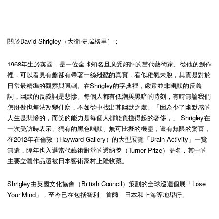
關於David Shrigley（大衛‧史瑞格里）：
1968年生於英國，是一位全球知名且廣受好評的當代藝術家。從他的創作
裡，可以看見有趣卻有帶著一絲殘酷的真實，看似稚氣未脫，其實是對於
日常最精準的觀察與諷刺。在Shrigley的字典裡，嚴肅並非幽默的反義
詞，幽默的反義詞是悲慘。每個人都有低潮與黑暗的時刻，有時無論我們
怎麼做也無法改變什麼，不如從中找出其幽默之處。「因為少了幽默感的
人生是悲慘的，而笑的能力是每個人都能負擔得起的奢侈，」 Shrigley在
一次受訪時表示。獨有的黑色幽默、無可比擬的機靈，還有無限的驚喜，
在2012年在倫敦（Hayward Gallery）的大型展覽「Brain Activity」一覽
無遺，隔年也入選當代藝術殿堂的透納獎（Turner Prize）提名，其中的
主要立體作品還被日本藝術家村上隆收藏。
Shrigley由英國文化協會（British Council）策劃的全球巡迴個展「Lose
Your Mind」，至今已在包括智利、首爾、日本和上海等地舉行。