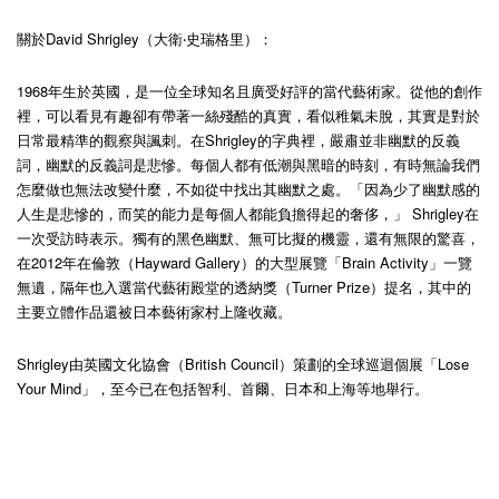
關於David Shrigley（大衛‧史瑞格里）：
1968年生於英國，是一位全球知名且廣受好評的當代藝術家。從他的創作
裡，可以看見有趣卻有帶著一絲殘酷的真實，看似稚氣未脫，其實是對於
日常最精準的觀察與諷刺。在Shrigley的字典裡，嚴肅並非幽默的反義
詞，幽默的反義詞是悲慘。每個人都有低潮與黑暗的時刻，有時無論我們
怎麼做也無法改變什麼，不如從中找出其幽默之處。「因為少了幽默感的
人生是悲慘的，而笑的能力是每個人都能負擔得起的奢侈，」 Shrigley在
一次受訪時表示。獨有的黑色幽默、無可比擬的機靈，還有無限的驚喜，
在2012年在倫敦（Hayward Gallery）的大型展覽「Brain Activity」一覽
無遺，隔年也入選當代藝術殿堂的透納獎（Turner Prize）提名，其中的
主要立體作品還被日本藝術家村上隆收藏。
Shrigley由英國文化協會（British Council）策劃的全球巡迴個展「Lose
Your Mind」，至今已在包括智利、首爾、日本和上海等地舉行。