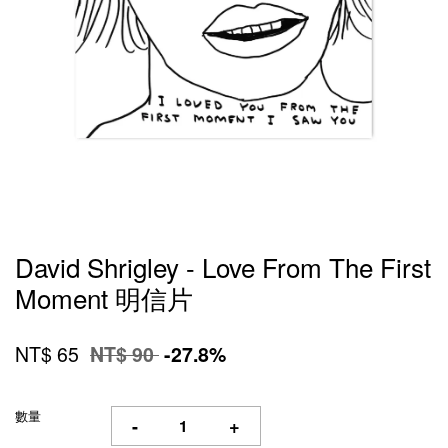
David Shrigley - Love From The First
Moment 明信片
NT$ 65
NT$ 90
-27.8%
數量
-
+