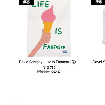
優惠
優惠
David Shrigley - Life is Fantastic 茶巾
David S
NT$ 780
NT$ 980
-20.4%