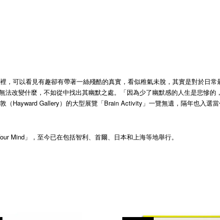
裡，可以看見有趣卻有帶著一絲殘酷的真實，看似稚氣未脫，其實是對於日常最精
法改變什麼，不如從中找出其幽默之處。「因為少了幽默感的人生是悲慘的，而笑的
ard Gallery）的大型展覽「Brain Activity」一覽無遺，隔年也入選
Lose Your Mind」，至今已在包括智利、首爾、日本和上海等地舉行。