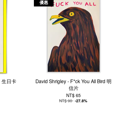
優惠
Poo 生日卡
David Shrigley - F*ck You All Bird 明
信片
NT$ 65
NT$ 90
-27.8%