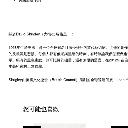
關於David Shrigley（大衛‧史瑞格里）：
1968年生於英國，是一位全球知名且廣受好評的當代藝術家。從他的創作
的反義詞是悲慘。每個人都有低潮與黑暗的時刻，有時無論我們怎麼做也無
示。獨有的黑色幽默、無可比擬的機靈，還有無限的驚喜，在2012年在倫敦（Hayw
本藝術家村上隆收藏。
Shrigley由英國文化協會（British Council）策劃的全球巡迴個展「
您可能也喜歡