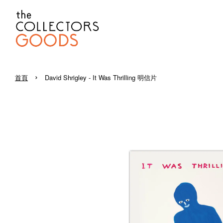
›
首頁
David Shrigley - It Was Thrilling 明信片