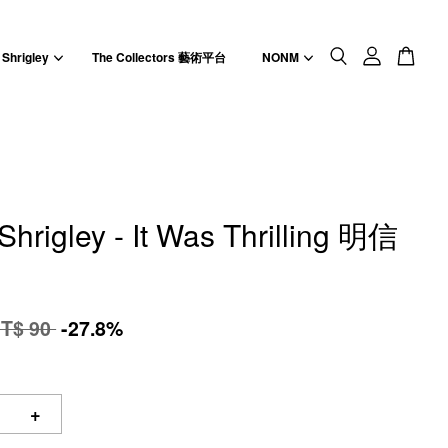
 Shrigley
The Collectors 藝術平台
NONM
Shrigley - It Was Thrilling 明信
T$ 90
-27.8%
+