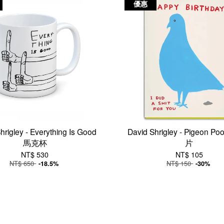
優惠
hrigley - Everything Is Good
David Shrigley - Pigeon 
馬克杯
片
NT$ 530
NT$ 105
NT$ 650
NT$ 150
-18.5%
-30%