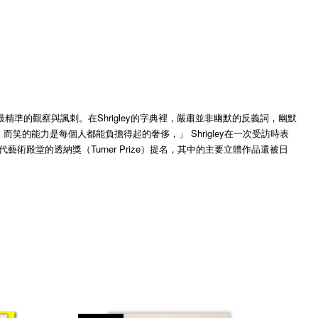
準的觀察與諷刺。在Shrigley的字典裡，嚴肅並非幽默的反義詞，幽默
能力是每個人都能負擔得起的奢侈，」 Shrigley在一次受訪時表
當代藝術殿堂的透納獎（Turner Prize）提名，其中的主要立體作品還被日