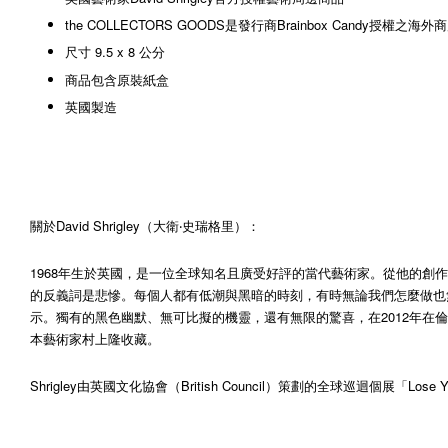
the COLLECTORS GOODS是發行商Brainbox Candy授權之海外
尺寸 9.5 x 8 公分
商品包含原裝紙盒
英國製造
關於David Shrigley（大衛‧史瑞格里）：
1968年生於英國，是一位全球知名且廣受好評的當代藝術家。從他的創作
的反義詞是悲慘。每個人都有低潮與黑暗的時刻，有時無論我們怎麼做也無
示。獨有的黑色幽默、無可比擬的機靈，還有無限的驚喜，在2012年在倫敦（Hayw
本藝術家村上隆收藏。
Shrigley由英國文化協會（British Council）策劃的全球巡迴個展「