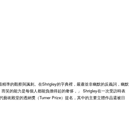
準的觀察與諷刺。在Shrigley的字典裡，嚴肅並非幽默的反義詞，幽默
能力是每個人都能負擔得起的奢侈，」 Shrigley在一次受訪時表
當代藝術殿堂的透納獎（Turner Prize）提名，其中的主要立體作品還被日