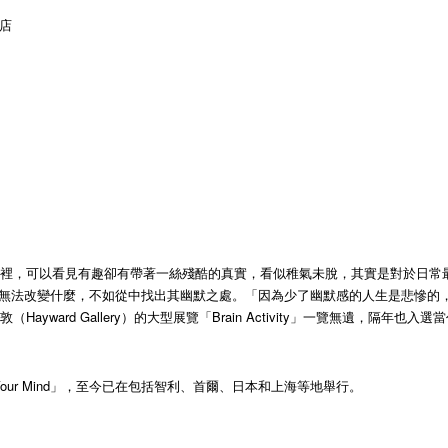
商店
裡，可以看見有趣卻有帶著一絲殘酷的真實，看似稚氣未脫，其實是對於日常最精
法改變什麼，不如從中找出其幽默之處。「因為少了幽默感的人生是悲慘的，而笑的
ard Gallery）的大型展覽「Brain Activity」一覽無遺，隔年也入選
Lose Your Mind」，至今已在包括智利、首爾、日本和上海等地舉行。