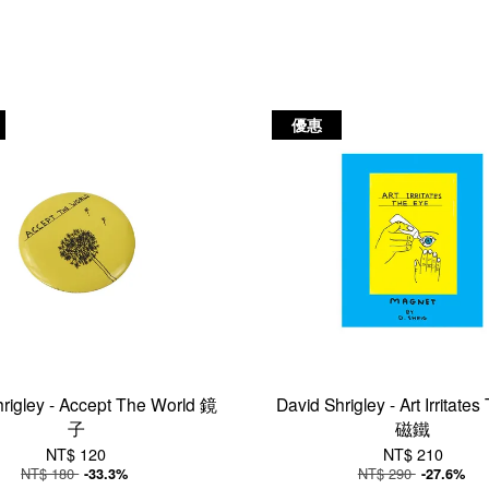
優惠
rigley - Accept The World 鏡
David Shrigley - Art Irritate
子
磁鐵
NT$ 120
NT$ 210
NT$ 180
NT$ 290
-33.3%
-27.6%