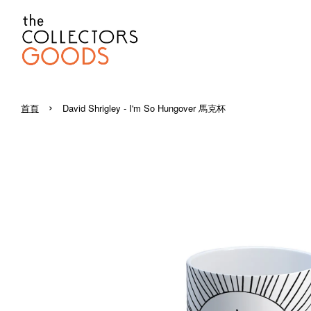
›
首頁
David Shrigley - I'm So Hungover 馬克杯