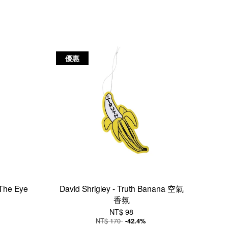
優惠
s The Eye
David Shrigley - Truth Banana 空氣
香氛
NT$ 98
NT$ 170
-42.4%