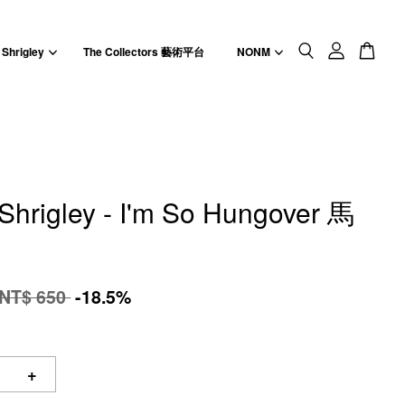
 Shrigley
The Collectors 藝術平台
NONM
Shrigley - I'm So Hungover 馬
NT$ 650
-18.5%
+