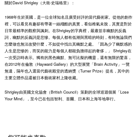
關於David Shrigley（大衛‧史瑞格里）：
1968年生於英國，是一位全球知名且廣受好評的當代藝術家。從他的創作
裡，可以看見有趣卻有帶著一絲殘酷的真實，看似稚氣未脫，其實是對於
日常最精準的觀察與諷刺。在Shrigley的字典裡，嚴肅並非幽默的反義
詞，幽默的反義詞是悲慘。每個人都有低潮與黑暗的時刻，有時無論我們
怎麼做也無法改變什麼，不如從中找出其幽默之處。「因為少了幽默感的
人生是悲慘的，而笑的能力是每個人都能負擔得起的奢侈，」 Shrigley在
一次受訪時表示。獨有的黑色幽默、無可比擬的機靈，還有無限的驚喜，
在2012年在倫敦（Hayward Gallery）的大型展覽「Brain Activity」一覽
無遺，隔年也入選當代藝術殿堂的透納獎（Turner Prize）提名，其中的
主要立體作品還被日本藝術家村上隆收藏。
Shrigley由英國文化協會（British Council）策劃的全球巡迴個展「Lose
Your Mind」，至今已在包括智利、首爾、日本和上海等地舉行。