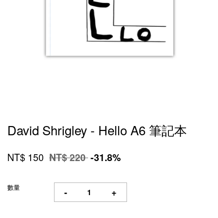
David Shrigley - Hello A6 筆記本
NT$ 150
NT$ 220
-31.8%
數量
-
+