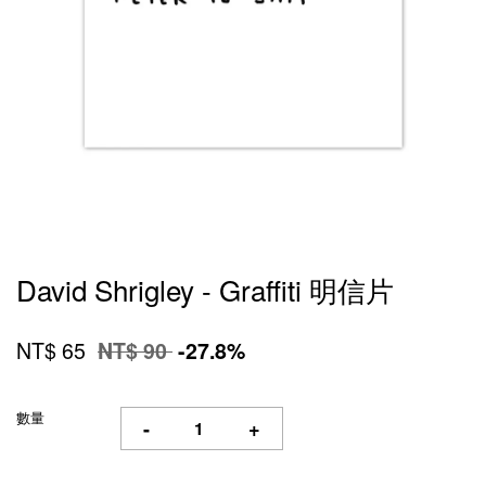
David Shrigley - Graffiti 明信片
NT$ 65
NT$ 90
-27.8%
數量
-
+