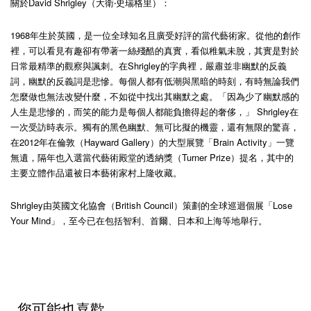
關於David Shrigley（大衛‧史瑞格里）：
1968年生於英國，是一位全球知名且廣受好評的當代藝術家。從他的創作
裡，可以看見有趣卻有帶著一絲殘酷的真實，看似稚氣未脫，其實是對於
日常最精準的觀察與諷刺。在Shrigley的字典裡，嚴肅並非幽默的反義
詞，幽默的反義詞是悲慘。每個人都有低潮與黑暗的時刻，有時無論我們
怎麼做也無法改變什麼，不如從中找出其幽默之處。「因為少了幽默感的
人生是悲慘的，而笑的能力是每個人都能負擔得起的奢侈，」 Shrigley在
一次受訪時表示。獨有的黑色幽默、無可比擬的機靈，還有無限的驚喜，
在2012年在倫敦（Hayward Gallery）的大型展覽「Brain Activity」一覽
無遺，隔年也入選當代藝術殿堂的透納獎（Turner Prize）提名，其中的
主要立體作品還被日本藝術家村上隆收藏。
Shrigley由英國文化協會（British Council）策劃的全球巡迴個展「Lose
Your Mind」，至今已在包括智利、首爾、日本和上海等地舉行。
您可能也喜歡