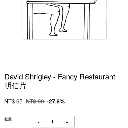
David Shrigley - Fancy Restaurant
明信片
NT$ 65
NT$ 90
-27.8%
數量
-
+