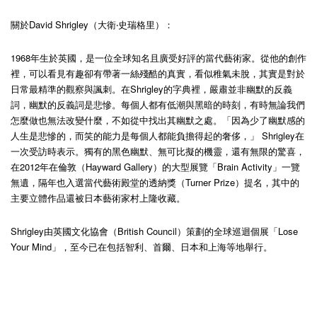
關於David Shrigley（大衛‧史瑞格里）：
1968年生於英國，是一位全球知名且廣受好評的當代藝術家。從他的創作
裡，可以看見有趣卻有帶著一絲殘酷的真實，看似稚氣未脫，其實是對於
日常最精準的觀察與諷刺。在Shrigley的字典裡，嚴肅並非幽默的反義
詞，幽默的反義詞是悲慘。每個人都有低潮與黑暗的時刻，有時無論我們
怎麼做也無法改變什麼，不如從中找出其幽默之處。「因為少了幽默感的
人生是悲慘的，而笑的能力是每個人都能負擔得起的奢侈，」 Shrigley在
一次受訪時表示。獨有的黑色幽默、無可比擬的機靈，還有無限的驚喜，
在2012年在倫敦（Hayward Gallery）的大型展覽「Brain Activity」一覽
無遺，隔年也入選當代藝術殿堂的透納獎（Turner Prize）提名，其中的
主要立體作品還被日本藝術家村上隆收藏。
Shrigley由英國文化協會（British Council）策劃的全球巡迴個展「Lose
Your Mind」，至今已在包括智利、首爾、日本和上海等地舉行。