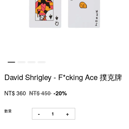
David Shrigley - F*cking Ace 撲克牌
NT$ 360
NT$ 450
-20%
數量
-
+