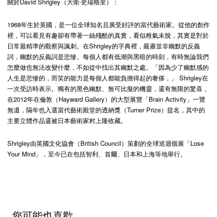
關於David Shrigley（大衛‧史瑞格里）：
1968年生於英國，是一位全球知名且廣受好評的當代藝術家。從他的創作
裡，可以看見有趣卻有帶著一絲殘酷的真實，看似稚氣未脫，其實是對於
日常最精準的觀察與諷刺。在Shrigley的字典裡，嚴肅並非幽默的反義
詞，幽默的反義詞是悲慘。每個人都有低潮與黑暗的時刻，有時無論我們
怎麼做也無法改變什麼，不如從中找出其幽默之處。「因為少了幽默感的
人生是悲慘的，而笑的能力是每個人都能負擔得起的奢侈，」 Shrigley在
一次受訪時表示。獨有的黑色幽默、無可比擬的機靈，還有無限的驚喜，
在2012年在倫敦（Hayward Gallery）的大型展覽「Brain Activity」一覽
無遺，隔年也入選當代藝術殿堂的透納獎（Turner Prize）提名，其中的
主要立體作品還被日本藝術家村上隆收藏。
Shrigley由英國文化協會（British Council）策劃的全球巡迴個展「Lose
Your Mind」，至今已在包括智利、首爾、日本和上海等地舉行。
您可能也喜歡