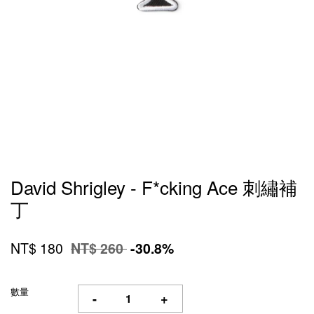
David Shrigley - F*cking Ace 刺繡補
丁
NT$ 180
NT$ 260
-30.8%
數量
-
+