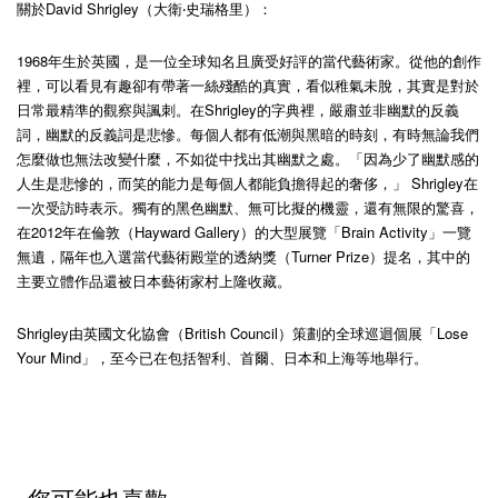
關於David Shrigley（大衛‧史瑞格里）：
1968年生於英國，是一位全球知名且廣受好評的當代藝術家。從他的創作
裡，可以看見有趣卻有帶著一絲殘酷的真實，看似稚氣未脫，其實是對於
日常最精準的觀察與諷刺。在Shrigley的字典裡，嚴肅並非幽默的反義
詞，幽默的反義詞是悲慘。每個人都有低潮與黑暗的時刻，有時無論我們
怎麼做也無法改變什麼，不如從中找出其幽默之處。「因為少了幽默感的
人生是悲慘的，而笑的能力是每個人都能負擔得起的奢侈，」 Shrigley在
一次受訪時表示。獨有的黑色幽默、無可比擬的機靈，還有無限的驚喜，
在2012年在倫敦（Hayward Gallery）的大型展覽「Brain Activity」一覽
無遺，隔年也入選當代藝術殿堂的透納獎（Turner Prize）提名，其中的
主要立體作品還被日本藝術家村上隆收藏。
Shrigley由英國文化協會（British Council）策劃的全球巡迴個展「Lose
Your Mind」，至今已在包括智利、首爾、日本和上海等地舉行。