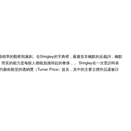
準的觀察與諷刺。在Shrigley的字典裡，嚴肅並非幽默的反義詞，幽默
能力是每個人都能負擔得起的奢侈，」 Shrigley在一次受訪時表
當代藝術殿堂的透納獎（Turner Prize）提名，其中的主要立體作品還被日