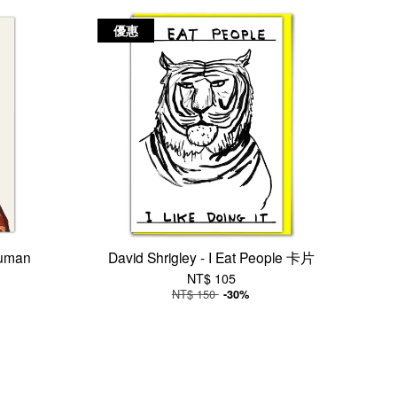
優惠
Human
David Shrigley - I Eat People 卡片
NT$ 105
NT$ 150
-30%