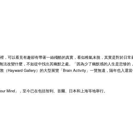
裡，可以看見有趣卻有帶著一絲殘酷的真實，看似稚氣未脫，其實是對於日常最精
法改變什麼，不如從中找出其幽默之處。「因為少了幽默感的人生是悲慘的，而笑的
ard Gallery）的大型展覽「Brain Activity」一覽無遺，隔年也入選
Lose Your Mind」，至今已在包括智利、首爾、日本和上海等地舉行。