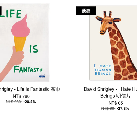
優惠
rigley - Life is Fantastic 茶巾
David Shrigley - I Hate 
Beings 明信片
NT$ 780
NT$ 980
-20.4%
NT$ 65
NT$ 90
-27.8%