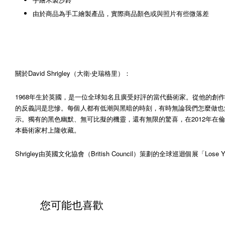
由於商品為手工繪製產品，實際商品顏色或與照片有些微落差
關於David Shrigley（大衛‧史瑞格里）：
1968年生於英國，是一位全球知名且廣受好評的當代藝術家。從他的創作
的反義詞是悲慘。每個人都有低潮與黑暗的時刻，有時無論我們怎麼做也無
示。獨有的黑色幽默、無可比擬的機靈，還有無限的驚喜，在2012年在倫敦（Hayw
本藝術家村上隆收藏。
Shrigley由英國文化協會（British Council）策劃的全球巡迴個展「
您可能也喜歡