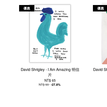
優惠
優惠
David Shrigley - I Am Amazing 明信
David Sh
片
NT$ 65
NT$ 90
-27.8%