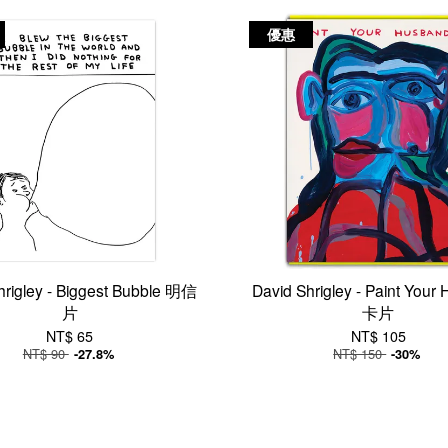
優惠
hrigley - Biggest Bubble 明信
David Shrigley - Paint Your
片
卡片
NT$ 65
NT$ 105
NT$ 90
NT$ 150
-27.8%
-30%