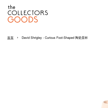
›
首頁
David Shrigley - Curious Foot-Shaped 陶瓷蛋杯