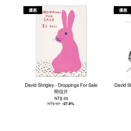
優惠
優惠
David Shrigley - Droppings For Sale
David S
明信片
NT$ 65
NT$ 90
-27.8%