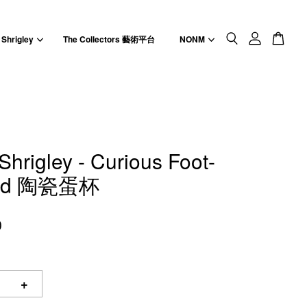
 Shrigley
The Collectors 藝術平台
NONM
Shrigley - Curious Foot-
ed 陶瓷蛋杯
0
+