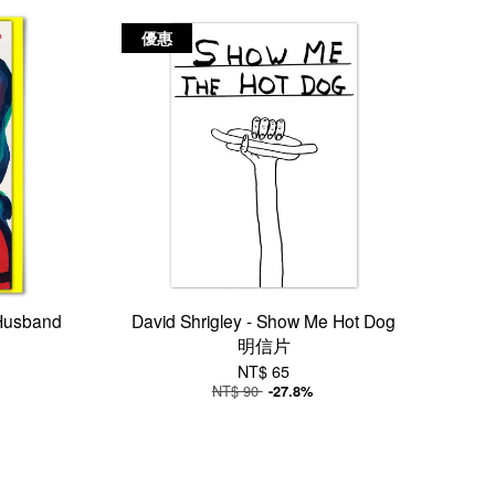
優惠
 Husband
David Shrigley - Show Me Hot Dog
明信片
NT$ 65
NT$ 90
-27.8%