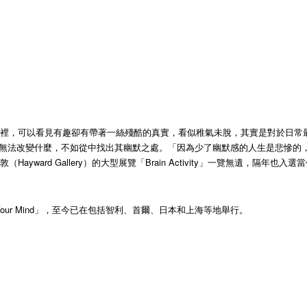
裡，可以看見有趣卻有帶著一絲殘酷的真實，看似稚氣未脫，其實是對於日常最精
法改變什麼，不如從中找出其幽默之處。「因為少了幽默感的人生是悲慘的，而笑的
ard Gallery）的大型展覽「Brain Activity」一覽無遺，隔年也入選
Lose Your Mind」，至今已在包括智利、首爾、日本和上海等地舉行。