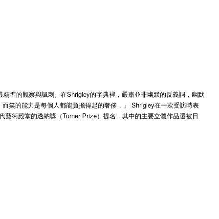
準的觀察與諷刺。在Shrigley的字典裡，嚴肅並非幽默的反義詞，幽默
能力是每個人都能負擔得起的奢侈，」 Shrigley在一次受訪時表
當代藝術殿堂的透納獎（Turner Prize）提名，其中的主要立體作品還被日