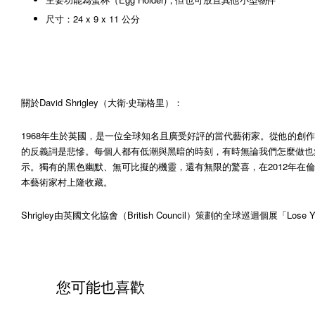
尺寸：24 x 9 x 11 公分
關於David Shrigley（大衛‧史瑞格里）：
1968年生於英國，是一位全球知名且廣受好評的當代藝術家。從他的創作
的反義詞是悲慘。每個人都有低潮與黑暗的時刻，有時無論我們怎麼做也無
示。獨有的黑色幽默、無可比擬的機靈，還有無限的驚喜，在2012年在倫敦（Hayw
本藝術家村上隆收藏。
Shrigley由英國文化協會（British Council）策劃的全球巡迴個展「
您可能也喜歡