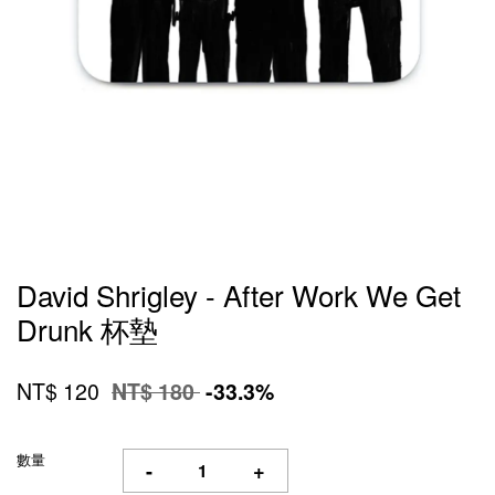
David Shrigley - After Work We Get
Drunk 杯墊
NT$ 120
NT$ 180
-33.3%
數量
-
+