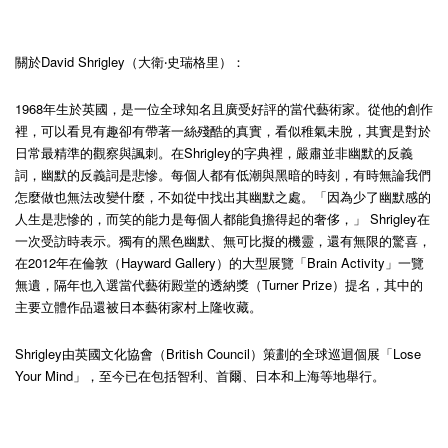
關於David Shrigley（大衛‧史瑞格里）：
1968年生於英國，是一位全球知名且廣受好評的當代藝術家。從他的創作
裡，可以看見有趣卻有帶著一絲殘酷的真實，看似稚氣未脫，其實是對於
日常最精準的觀察與諷刺。在Shrigley的字典裡，嚴肅並非幽默的反義
詞，幽默的反義詞是悲慘。每個人都有低潮與黑暗的時刻，有時無論我們
怎麼做也無法改變什麼，不如從中找出其幽默之處。「因為少了幽默感的
人生是悲慘的，而笑的能力是每個人都能負擔得起的奢侈，」 Shrigley在
一次受訪時表示。獨有的黑色幽默、無可比擬的機靈，還有無限的驚喜，
在2012年在倫敦（Hayward Gallery）的大型展覽「Brain Activity」一覽
無遺，隔年也入選當代藝術殿堂的透納獎（Turner Prize）提名，其中的
主要立體作品還被日本藝術家村上隆收藏。
Shrigley由英國文化協會（British Council）策劃的全球巡迴個展「Lose
Your Mind」，至今已在包括智利、首爾、日本和上海等地舉行。