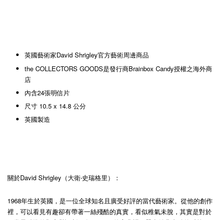
英國藝術家David Shrigley官方藝術周邊商品
the COLLECTORS GOODS是發行商Brainbox Candy授權之海外商
店
內含24張明信片
尺寸 10.5 x 14.8 公分
英國製造
關於David Shrigley（大衛‧史瑞格里）：
1968年生於英國，是一位全球知名且廣受好評的當代藝術家。從他的創作
裡，可以看見有趣卻有帶著一絲殘酷的真實，看似稚氣未脫，其實是對於