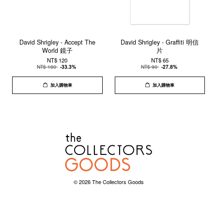
David Shrigley - Accept The
David Shrigley - Graffiti 明信
World 鏡子
片
NT$ 120
NT$ 65
NT$ 180
-33.3%
NT$ 90
-27.8%
加入購物車
加入購物車
© 2026 The Collectors Goods