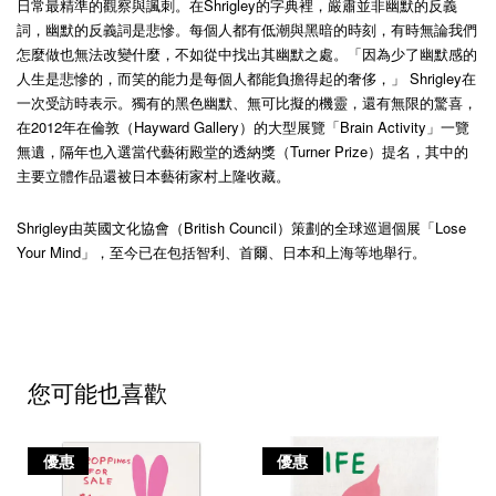
日常最精準的觀察與諷刺。在Shrigley的字典裡，嚴肅並非幽默的反義
詞，幽默的反義詞是悲慘。每個人都有低潮與黑暗的時刻，有時無論我們
怎麼做也無法改變什麼，不如從中找出其幽默之處。「因為少了幽默感的
人生是悲慘的，而笑的能力是每個人都能負擔得起的奢侈，」 Shrigley在
一次受訪時表示。獨有的黑色幽默、無可比擬的機靈，還有無限的驚喜，
在2012年在倫敦（Hayward Gallery）的大型展覽「Brain Activity」一覽
無遺，隔年也入選當代藝術殿堂的透納獎（Turner Prize）提名，其中的
主要立體作品還被日本藝術家村上隆收藏。
Shrigley由英國文化協會（British Council）策劃的全球巡迴個展「Lose
Your Mind」，至今已在包括智利、首爾、日本和上海等地舉行。
您可能也喜歡
優惠
優惠