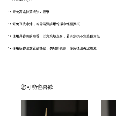
⸌⋆ 避免高處摔落或強力撞擊
⸌⋆ 避免直接水沖，若需清潔請用乾濕巾輕輕擦拭
⸌⋆ 使用具香腳的線香，以免燒壞座身，若有焦損不負賠償責任
⸌⋆ 使用線香請放置耐熱處，勿離開視線，使用後請確認熄滅
您可能也喜歡