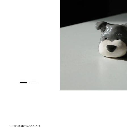
〔 注意事項 ⍤⃝.ᐟ.ᐟ 〕