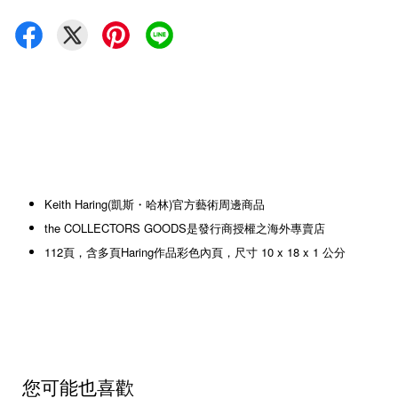
Keith Haring(凱斯・哈林)官方藝術周邊商品
the COLLECTORS GOODS是發行商授權之海外專賣店
112頁，含多頁Haring作品彩色內頁，尺寸 10 x 18 x 1 公分
您可能也喜歡