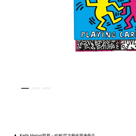
Keith Haring(凱斯・哈林)官方藝術周邊商品