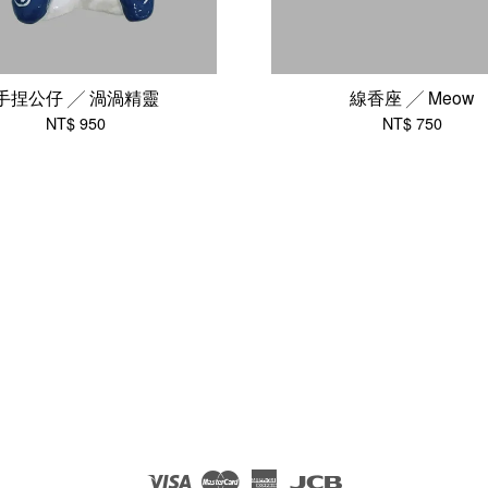
手捏公仔 ╱ 渦渦精靈
線香座 ╱ Meow
NT$ 950
NT$ 750
Visa
Master
American
JCB