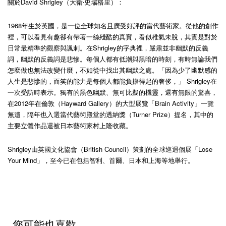
關於David Shrigley（大衛‧史瑞格里）：
1968年生於英國，是一位全球知名且廣受好評的當代藝術家。從他的創作
裡，可以看見有趣卻有帶著一絲殘酷的真實，看似稚氣未脫，其實是對於
日常最精準的觀察與諷刺。在Shrigley的字典裡，嚴肅並非幽默的反義
詞，幽默的反義詞是悲慘。每個人都有低潮與黑暗的時刻，有時無論我們
怎麼做也無法改變什麼，不如從中找出其幽默之處。「因為少了幽默感的
人生是悲慘的，而笑的能力是每個人都能負擔得起的奢侈，」 Shrigley在
一次受訪時表示。獨有的黑色幽默、無可比擬的機靈，還有無限的驚喜，
在2012年在倫敦（Hayward Gallery）的大型展覽「Brain Activity」一覽
無遺，隔年也入選當代藝術殿堂的透納獎（Turner Prize）提名，其中的
主要立體作品還被日本藝術家村上隆收藏。
Shrigley由英國文化協會（British Council）策劃的全球巡迴個展「Lose
Your Mind」，至今已在包括智利、首爾、日本和上海等地舉行。
您可能也喜歡