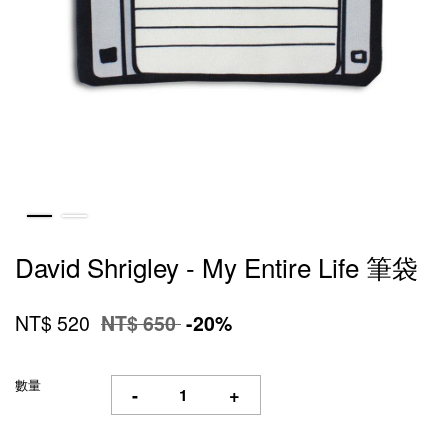
David Shrigley - My Entire Life 筆袋
NT$ 520
NT$ 650
-20%
數量
-
+