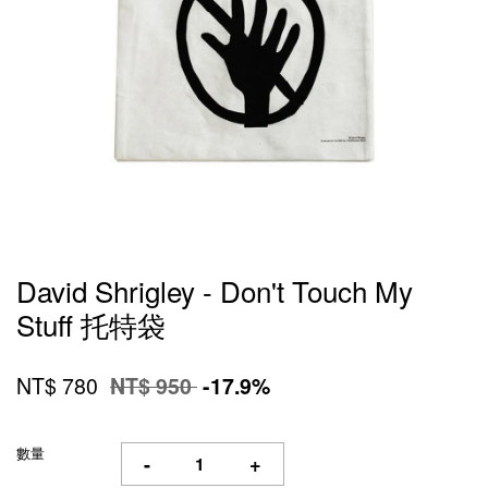
David Shrigley - Don't Touch My
Stuff 托特袋
NT$ 780
NT$ 950
-17.9%
數量
-
+