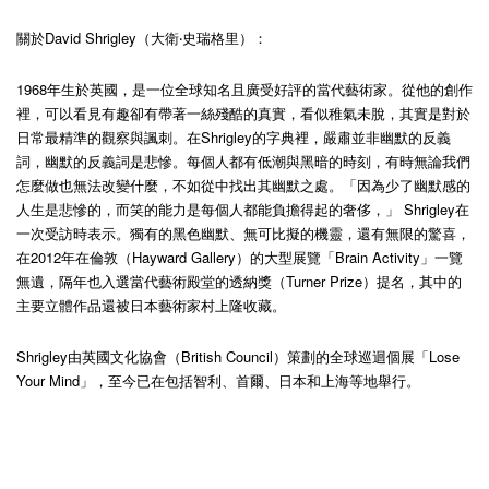
關於David Shrigley（大衛‧史瑞格里）：
1968年生於英國，是一位全球知名且廣受好評的當代藝術家。從他的創作
裡，可以看見有趣卻有帶著一絲殘酷的真實，看似稚氣未脫，其實是對於
日常最精準的觀察與諷刺。在Shrigley的字典裡，嚴肅並非幽默的反義
詞，幽默的反義詞是悲慘。每個人都有低潮與黑暗的時刻，有時無論我們
怎麼做也無法改變什麼，不如從中找出其幽默之處。「因為少了幽默感的
人生是悲慘的，而笑的能力是每個人都能負擔得起的奢侈，」 Shrigley在
一次受訪時表示。獨有的黑色幽默、無可比擬的機靈，還有無限的驚喜，
在2012年在倫敦（Hayward Gallery）的大型展覽「Brain Activity」一覽
無遺，隔年也入選當代藝術殿堂的透納獎（Turner Prize）提名，其中的
主要立體作品還被日本藝術家村上隆收藏。
Shrigley由英國文化協會（British Council）策劃的全球巡迴個展「Lose
Your Mind」，至今已在包括智利、首爾、日本和上海等地舉行。