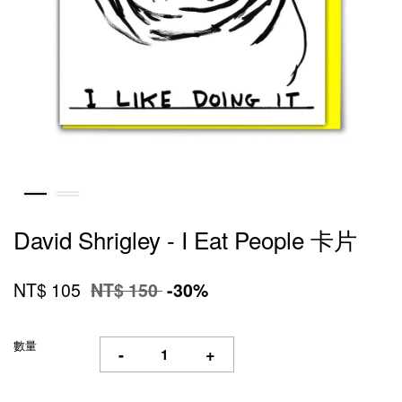
David Shrigley - I Eat People 卡片
NT$ 105
NT$ 150
-30%
數量
-
+