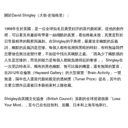
關於David Shrigley（大衛‧史瑞格里）：
1968年生於英國，是一位全球知名且廣受好評的當代藝術家。從他的創作
裡，可以看見有趣卻有帶著一絲殘酷的真實，看似稚氣未脫，其實是對於
日常最精準的觀察與諷刺。在Shrigley的字典裡，嚴肅並非幽默的反義
詞，幽默的反義詞是悲慘。每個人都有低潮與黑暗的時刻，有時無論我們
怎麼做也無法改變什麼，不如從中找出其幽默之處。「因為少了幽默感的
人生是悲慘的，而笑的能力是每個人都能負擔得起的奢侈，」 Shrigley在
一次受訪時表示。獨有的黑色幽默、無可比擬的機靈，還有無限的驚喜，
在2012年在倫敦（Hayward Gallery）的大型展覽「Brain Activity」一覽
無遺，隔年也入選當代藝術殿堂的透納獎（Turner Prize）提名，其中的
主要立體作品還被日本藝術家村上隆收藏。
Shrigley由英國文化協會（British Council）策劃的全球巡迴個展「Lose
Your Mind」，至今已在包括智利、首爾、日本和上海等地舉行。